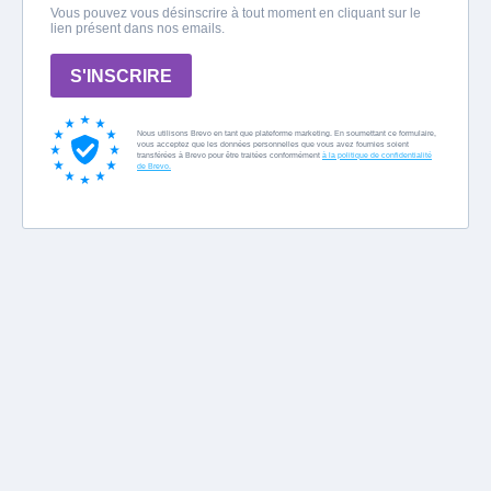
Vous pouvez vous désinscrire à tout moment en cliquant sur le
lien présent dans nos emails.
S'INSCRIRE
Nous utilisons Brevo en tant que plateforme marketing. En soumettant ce formulaire,
vous acceptez que les données personnelles que vous avez fournies soient
transférées à Brevo pour être traitées conformément
à la politique de confidentialité
de Brevo.